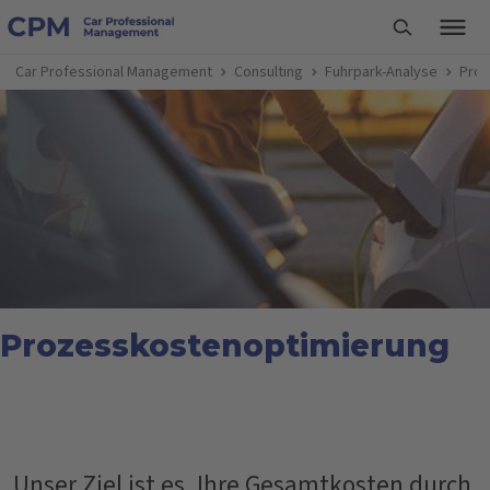
Car Professional Management
Consulting
Fuhrpark-Analyse
Proz
Prozesskostenoptimierung
Unser Ziel ist es, Ihre Gesamtkosten durch