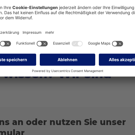
ng der Werkstattleistungen über die hauseigene
g neben ständigen Innovationen zertifizierte Verfahren
ntenmanagementsystem sind. Als einer der ersten
System nach DIN EN ISO 9001 ein und sind seit 1998
 wissen? Wir sind
ns an oder nutzen Sie unser
mular