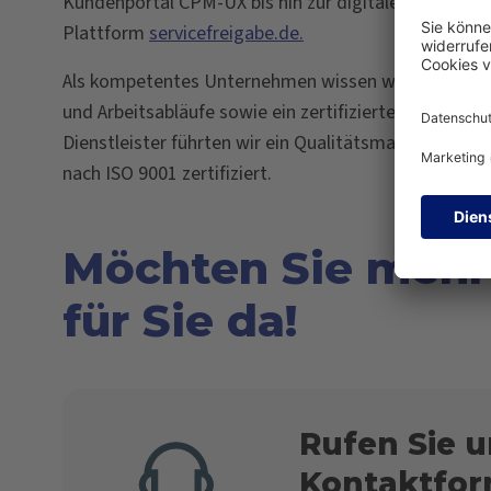
Kundenportal CPM-UX bis hin zur digitalen Abwicklu
Plattform
servicefreigabe.de.
Als kompetentes Unternehmen wissen wir, wie wichti
und Arbeitsabläufe sowie ein zertifiziertes Dokume
Dienstleister führten wir ein Qualitätsmanagement-
nach ISO 9001 zertifiziert.
Möchten Sie mehr
für Sie da!
Rufen Sie u
Kontaktfor