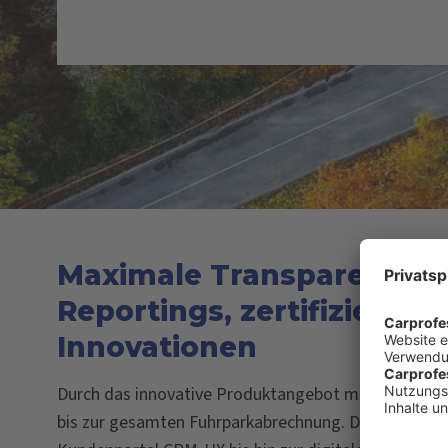
Maximale Transparenz dur
Reportings, zertifizierte
Innovationen
Durch das innovative Produktangebot managen wir 
bis zur gesamten Fuhrparkabrechnung. Die digitalen