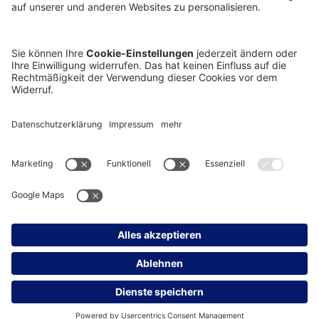
Unternehmen
Fuhrparkmanagement
Consulting
Online Services
Société Générale
Datenschutz
Impressum
Whistleblowing
© 2026 Car Professional Fuhrparkmanagement und Beratungsgesellschaft