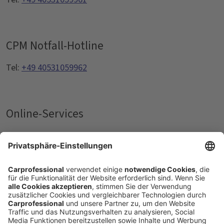
CPM Notfall-Hotline
Tel:
+49 40531059962
Online-Services
Unsere Werkstatt- und Reifenpartner sowie alle
relevanten Hinweise in Ihrer Nähe finden Sie in unserem
Online-Kundenportal unter
CPM-UX.de
oder in der
kostenlosen
Service-App CPM-UX
.
​Bitte beachten Sie Ihre geltenden Firmenrichtlinien.